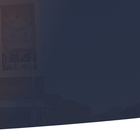
ia Sagrado Corazón - Talavera de la Reina
ÁN TODOS QUE SOIS MIS
S AMÁIS LOS UNOS A LOS
OTROS»
Juan 13:35