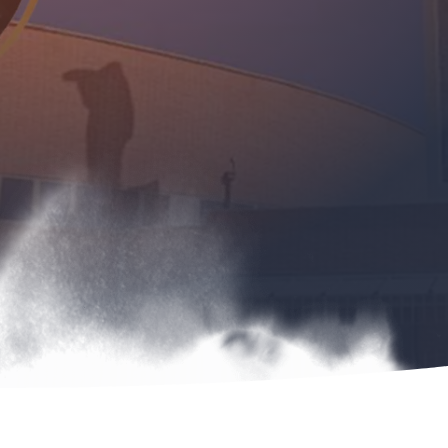
«EN ESTO CONOCERÁN
TODOS QUE SOIS MIS
DISCÍPULOS: SI OS AMÁIS
LOS UNOS A LOS OTROS»
Juan 13:35
SCHEDULE YOUR
ASSESSMENT