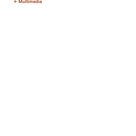
<- Multimedia
Legal
AVISO LEGAL
POLÍTICA DE PRIVACIDAD
POLÍTICA DE COOKIES