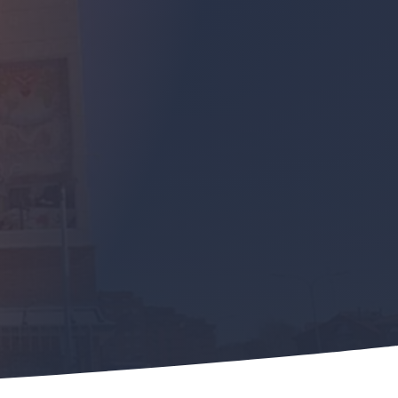
Talavera de la Reina
ÁN TODOS QUE SOIS MIS
S AMÁIS LOS UNOS A LOS
OTROS»
Juan 13:35